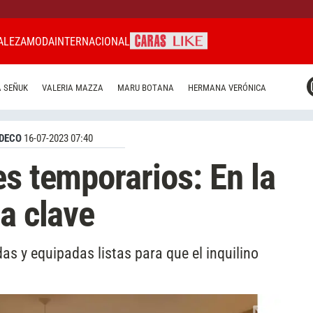
ALEZA
MODA
INTERNACIONAL
CARAS MIAMI
 SEÑUK
VALERIA MAZZA
MARU BOTANA
HERMANA VERÓNICA
CARAS BRASIL
CARAS URUGUAY
DECO
16-07-2023 07:40
es temporarios: En la
a clave
s y equipadas listas para que el inquilino