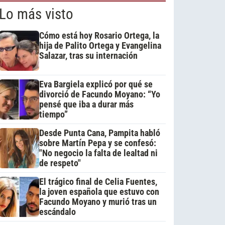
Lo más visto
Cómo está hoy Rosario Ortega, la
hija de Palito Ortega y Evangelina
Salazar, tras su internación
Eva Bargiela explicó por qué se
divorció de Facundo Moyano: “Yo
pensé que iba a durar más
tiempo”
Desde Punta Cana, Pampita habló
sobre Martín Pepa y se confesó:
"No negocio la falta de lealtad ni
de respeto"
El trágico final de Celia Fuentes,
la joven española que estuvo con
Facundo Moyano y murió tras un
escándalo