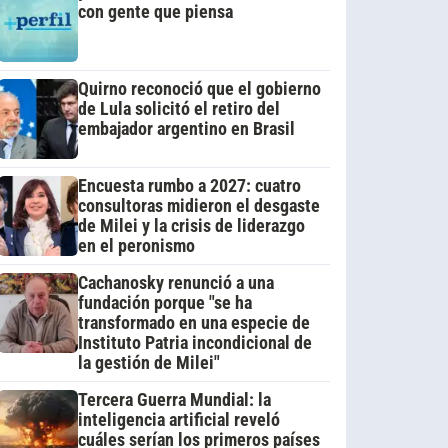
con gente que piensa
Quirno reconoció que el gobierno
de Lula solicitó el retiro del
embajador argentino en Brasil
Encuesta rumbo a 2027: cuatro
consultoras midieron el desgaste
de Milei y la crisis de liderazgo
en el peronismo
Cachanosky renunció a una
fundación porque "se ha
transformado en una especie de
Instituto Patria incondicional de
la gestión de Milei"
Tercera Guerra Mundial: la
inteligencia artificial reveló
cuáles serían los primeros países