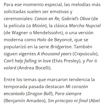
Para ese momento especial, las melodías más
solicitadas suelen ser emotivas y
ceremoniales:
Canon en Re
,
Gabriel’s Oboe
(de
la película
La Misión
), la clásica
Marcha Nupcial
(de Wagner o Mendelssohn), o una versión
moderna como
Halo
de Beyoncé, que se
popularizó en la serie
Bridgerton
. También
siguen vigentes
A thousand years
(
Crepúsculo
),
Can’t help falling in love
(Elvis Presley), y
Por ti
volaré
(Andrea Bocelli).
Entre los temas que marcaron tendencia la
temporada pasada destacan
Mi corazón
encantado
(
Dragon Ball
),
Para siempre
(Benjamín Amadeo),
Sin principio ni final
(Abel