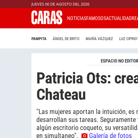
JUEVES 06 DE AGOSTO DEL 2026
NOTICIAS
FAMOSOS
ACTUALIDAD
RE
PAMPITA
ÁNGEL DE BRITO
MARÍA VÁZQUEZ
LUZ CIPRIO
ESPACIO NO EDITOR
Patricia Ots: cr
Chateau
"Las mujeres aportan la intuición, es
desarrollan sus tareas. Seguramente t
algún escritorio coqueto, su versatili
en simultaneo".
Galería de fotos