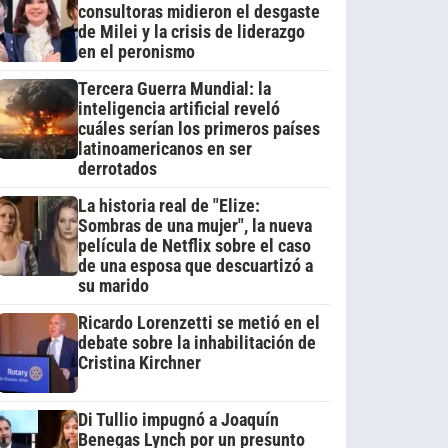
consultoras midieron el desgaste
de Milei y la crisis de liderazgo
en el peronismo
Tercera Guerra Mundial: la
inteligencia artificial reveló
cuáles serían los primeros países
latinoamericanos en ser
derrotados
La historia real de "Elize:
Sombras de una mujer", la nueva
película de Netflix sobre el caso
de una esposa que descuartizó a
su marido
Ricardo Lorenzetti se metió en el
debate sobre la inhabilitación de
Cristina Kirchner
Di Tullio impugnó a Joaquín
Benegas Lynch por un presunto