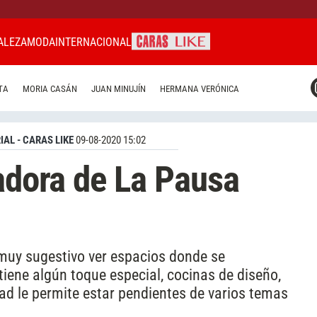
ALEZA
MODA
INTERNACIONAL
CARAS MIAMI
TA
MORIA CASÁN
JUAN MINUJÍN
HERMANA VERÓNICA
CARAS BRASIL
CARAS URUGUAY
IAL - CARAS LIKE
09-08-2020 15:02
eadora de La Pausa
 muy sugestivo ver espacios donde se
iene algún toque especial, cocinas de diseño,
dad le permite estar pendientes de varios temas