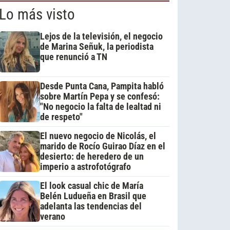
Lo más visto
Lejos de la televisión, el negocio
de Marina Señuk, la periodista
que renunció a TN
Desde Punta Cana, Pampita habló
sobre Martín Pepa y se confesó:
"No negocio la falta de lealtad ni
de respeto"
El nuevo negocio de Nicolás, el
marido de Rocío Guirao Díaz en el
desierto: de heredero de un
imperio a astrofotógrafo
El look casual chic de María
Belén Ludueña en Brasil que
adelanta las tendencias del
verano