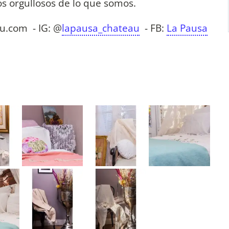
 orgullosos de lo que somos.
au.com
- IG: @
lapausa_chateau
- FB:
La Pausa