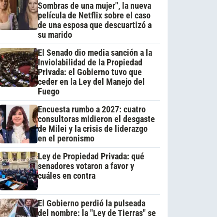
Sombras de una mujer", la nueva
película de Netflix sobre el caso
de una esposa que descuartizó a
su marido
El Senado dio media sanción a la
Inviolabilidad de la Propiedad
Privada: el Gobierno tuvo que
ceder en la Ley del Manejo del
Fuego
Encuesta rumbo a 2027: cuatro
consultoras midieron el desgaste
de Milei y la crisis de liderazgo
en el peronismo
Ley de Propiedad Privada: qué
senadores votaron a favor y
cuáles en contra
El Gobierno perdió la pulseada
del nombre: la "Ley de Tierras" se