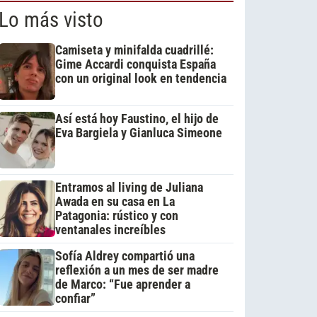
Lo más visto
Camiseta y minifalda cuadrillé:
Gime Accardi conquista España
con un original look en tendencia
Así está hoy Faustino, el hijo de
Eva Bargiela y Gianluca Simeone
Entramos al living de Juliana
Awada en su casa en La
Patagonia: rústico y con
ventanales increíbles
Sofía Aldrey compartió una
reflexión a un mes de ser madre
de Marco: “Fue aprender a
confiar”