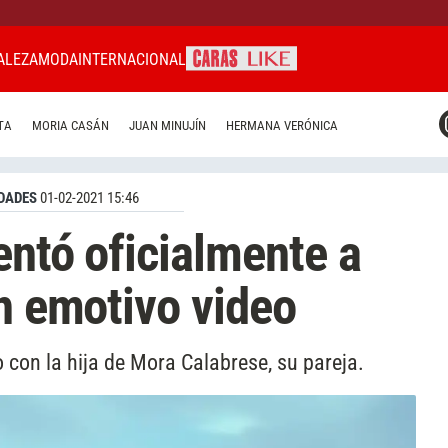
ALEZA
MODA
INTERNACIONAL
CARAS MIAMI
TA
MORIA CASÁN
JUAN MINUJÍN
HERMANA VERÓNICA
CARAS BRASIL
CARAS URUGUAY
DADES
01-02-2021 15:46
entó oficialmente a
un emotivo video
con la hija de Mora Calabrese, su pareja.