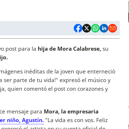
o post para la
hija de Mora Calabrese,
su
ijo.
imágenes inéditas de la joven que enterneció
a ser parte de tu vida!" expresó el músico y
ja, quien comentó el post con corazones y
lce mensaje para
Mora, la empresaria
r niño, Agustín.
"La vida es con vos. Feliz
presó el artista en su cuenta oficial de