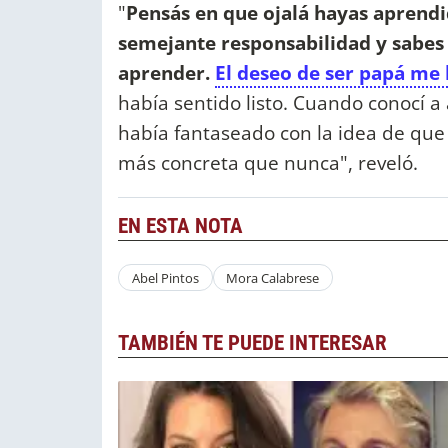
"
Pensás en que ojalá hayas aprendi
semejante responsabilidad y sabes
aprender.
El deseo de ser papá me 
había sentido listo. Cuando conocí 
había fantaseado con la idea de que 
más concreta que nunca", reveló.
EN ESTA NOTA
Abel Pintos
Mora Calabrese
TAMBIÉN TE PUEDE INTERESAR