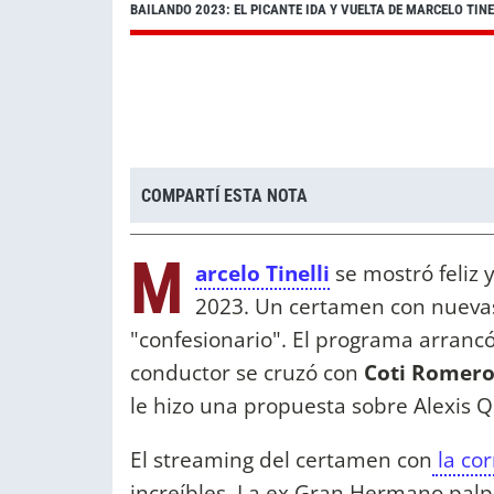
BAILANDO 2023: EL PICANTE IDA Y VUELTA DE MARCELO TIN
COMPARTÍ ESTA NOTA
M
arcelo Tinelli
se mostró feliz y
2023. Un certamen con nuevas
"confesionario". El programa arrancó 
conductor se cruzó con
Coti Romer
le hizo una propuesta sobre Alexis 
El streaming del certamen con
la co
increíbles. La ex Gran Hermano palp