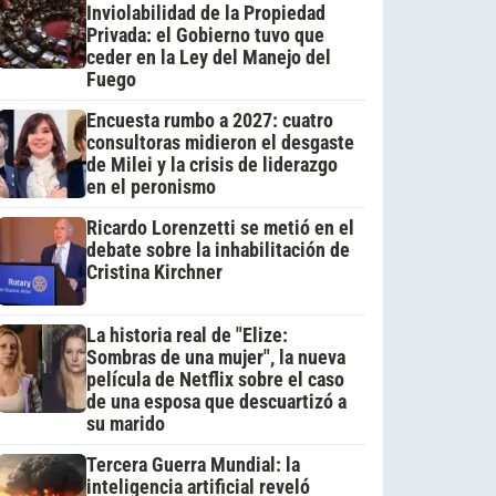
Inviolabilidad de la Propiedad
Privada: el Gobierno tuvo que
ceder en la Ley del Manejo del
Fuego
Encuesta rumbo a 2027: cuatro
consultoras midieron el desgaste
de Milei y la crisis de liderazgo
en el peronismo
Ricardo Lorenzetti se metió en el
debate sobre la inhabilitación de
Cristina Kirchner
La historia real de "Elize:
Sombras de una mujer", la nueva
película de Netflix sobre el caso
de una esposa que descuartizó a
su marido
Tercera Guerra Mundial: la
inteligencia artificial reveló