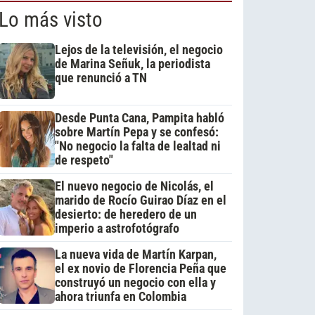
Lo más visto
Lejos de la televisión, el negocio
de Marina Señuk, la periodista
que renunció a TN
Desde Punta Cana, Pampita habló
sobre Martín Pepa y se confesó:
"No negocio la falta de lealtad ni
de respeto"
El nuevo negocio de Nicolás, el
marido de Rocío Guirao Díaz en el
desierto: de heredero de un
imperio a astrofotógrafo
La nueva vida de Martín Karpan,
el ex novio de Florencia Peña que
construyó un negocio con ella y
ahora triunfa en Colombia