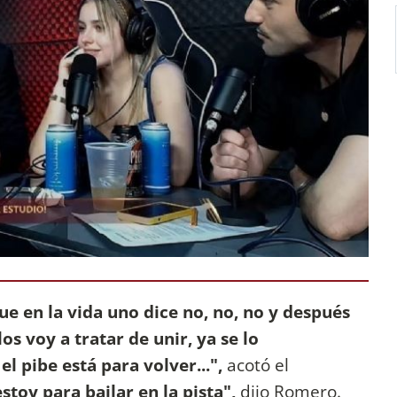
e en la vida uno dice no, no, no y después
s voy a tratar de unir, ya se lo
el pibe está para volver...",
acotó el
stoy para bailar en la pista",
dijo Romero.