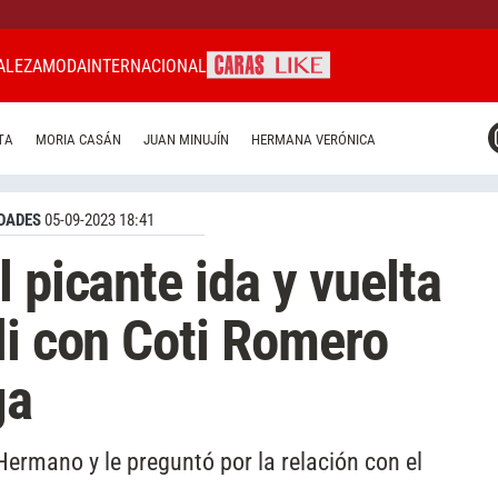
ALEZA
MODA
INTERNACIONAL
CARAS MIAMI
TA
MORIA CASÁN
JUAN MINUJÍN
HERMANA VERÓNICA
CARAS BRASIL
CARAS URUGUAY
DADES
05-09-2023 18:41
 picante ida y vuelta
li con Coti Romero
ga
Hermano y le preguntó por la relación con el