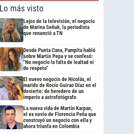
Lo más visto
Lejos de la televisión, el negocio
de Marina Señuk, la periodista
que renunció a TN
Desde Punta Cana, Pampita habló
sobre Martín Pepa y se confesó:
"No negocio la falta de lealtad ni
de respeto"
El nuevo negocio de Nicolás, el
marido de Rocío Guirao Díaz en el
desierto: de heredero de un
imperio a astrofotógrafo
La nueva vida de Martín Karpan,
el ex novio de Florencia Peña que
construyó un negocio con ella y
ahora triunfa en Colombia