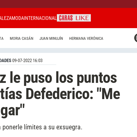
ALEZA
MODA
INTERNACIONAL
CARAS MIAMI
TA
MORIA CASÁN
JUAN MINUJÍN
HERMANA VERÓNICA
CARAS BRASIL
CARAS URUGUAY
DADES
09-07-2022 16:03
z le puso los puntos
tías Defederico: "Me
agar"
a ponerle límites a su exsuegra.