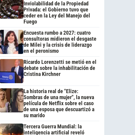
Inviolabilidad de la Propiedad
Privada: el Gobierno tuvo que
ceder en la Ley del Manejo del
Fuego
Encuesta rumbo a 2027: cuatro
consultoras midieron el desgaste
de Milei y la crisis de liderazgo
en el peronismo
Ricardo Lorenzetti se metió en el
debate sobre la inhabilitación de
Cristina Kirchner
La historia real de "Elize:
Sombras de una mujer", la nueva
película de Netflix sobre el caso
de una esposa que descuartizó a
su marido
Tercera Guerra Mundial: la
inteligencia artificial reveló