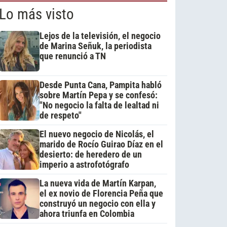
Lo más visto
Lejos de la televisión, el negocio
de Marina Señuk, la periodista
que renunció a TN
Desde Punta Cana, Pampita habló
sobre Martín Pepa y se confesó:
"No negocio la falta de lealtad ni
de respeto"
El nuevo negocio de Nicolás, el
marido de Rocío Guirao Díaz en el
desierto: de heredero de un
imperio a astrofotógrafo
La nueva vida de Martín Karpan,
el ex novio de Florencia Peña que
construyó un negocio con ella y
ahora triunfa en Colombia