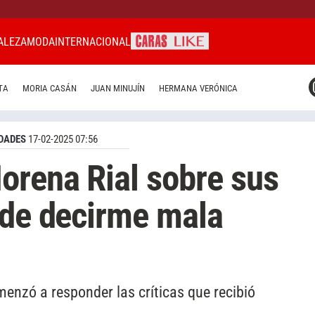
ALEZA
MODA
INTERNACIONAL
CARAS MIAMI
TA
MORIA CASÁN
JUAN MINUJÍN
HERMANA VERÓNICA
CARAS BRASIL
CARAS URUGUAY
DADES
17-02-2025 07:56
orena Rial sobre sus
ede decirme mala
menzó a responder las críticas que recibió