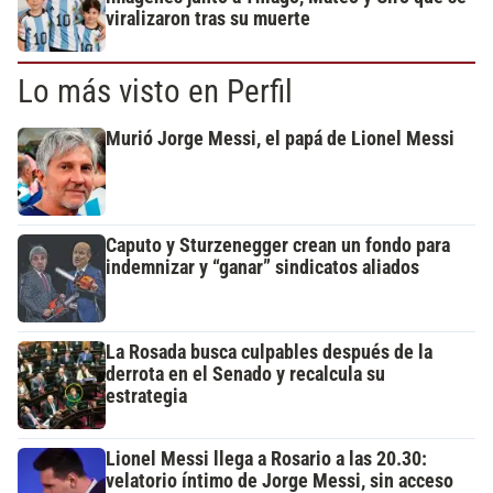
viralizaron tras su muerte
Lo más visto en Perfil
Murió Jorge Messi, el papá de Lionel Messi
Caputo y Sturzenegger crean un fondo para
indemnizar y “ganar” sindicatos aliados
La Rosada busca culpables después de la
derrota en el Senado y recalcula su
estrategia
Lionel Messi llega a Rosario a las 20.30:
velatorio íntimo de Jorge Messi, sin acceso