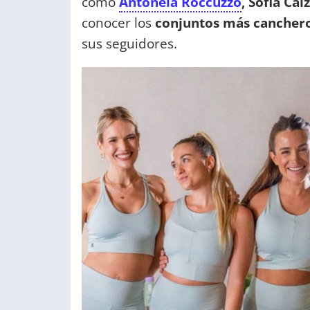
como
Antonela Roccuzzo
, Sofia Ca
conocer los
conjuntos más cancher
sus seguidores.