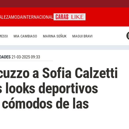
ALEZA
MODA
INTERNACIONAL
CARAS MIAMI
MESSI
MIA CAMBIASO
MARINA SEÑUK
MAGUI BRAVI
CARAS BRASIL
CARAS URUGUAY
DADES
21-03-2025 09:33
uzzo a Sofia Calzetti
 looks deportivos
 cómodos de las