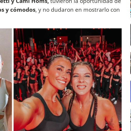
lzetti y Cami Homs,
tuvieron la oportunidad de
os y cómodos
, y no dudaron en mostrarlo con