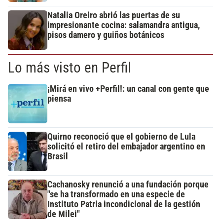
Natalia Oreiro abrió las puertas de su
impresionante cocina: salamandra antigua,
pisos damero y guiños botánicos
Lo más visto en Perfil
¡Mirá en vivo +Perfil!: un canal con gente que
piensa
Quirno reconoció que el gobierno de Lula
solicitó el retiro del embajador argentino en
Brasil
Cachanosky renunció a una fundación porque
"se ha transformado en una especie de
Instituto Patria incondicional de la gestión
de Milei"