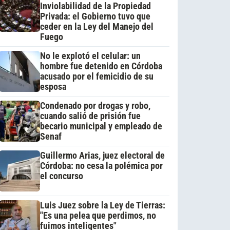
Inviolabilidad de la Propiedad
Privada: el Gobierno tuvo que
ceder en la Ley del Manejo del
Fuego
No le explotó el celular: un
hombre fue detenido en Córdoba
acusado por el femicidio de su
esposa
Condenado por drogas y robo,
cuando salió de prisión fue
becario municipal y empleado de
Senaf
Guillermo Arias, juez electoral de
Córdoba: no cesa la polémica por
el concurso
Luis Juez sobre la Ley de Tierras:
"Es una pelea que perdimos, no
fuimos inteligentes"