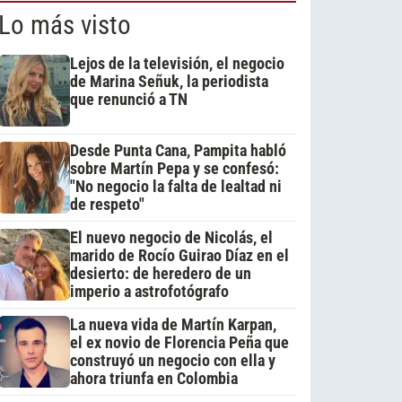
Lo más visto
Lejos de la televisión, el negocio
de Marina Señuk, la periodista
que renunció a TN
Desde Punta Cana, Pampita habló
sobre Martín Pepa y se confesó:
"No negocio la falta de lealtad ni
de respeto"
El nuevo negocio de Nicolás, el
marido de Rocío Guirao Díaz en el
desierto: de heredero de un
imperio a astrofotógrafo
La nueva vida de Martín Karpan,
el ex novio de Florencia Peña que
construyó un negocio con ella y
ahora triunfa en Colombia