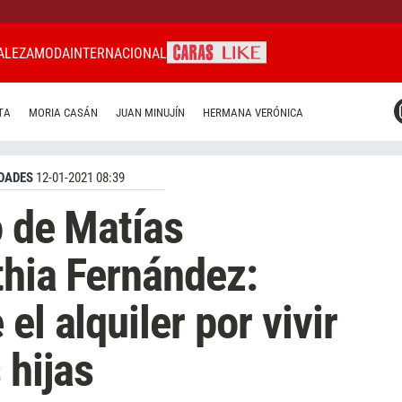
ALEZA
MODA
INTERNACIONAL
CARAS MIAMI
TA
MORIA CASÁN
JUAN MINUJÍN
HERMANA VERÓNICA
CARAS BRASIL
CARAS URUGUAY
DADES
12-01-2021 08:39
o de Matías
thia Fernández:
el alquiler por vivir
 hijas