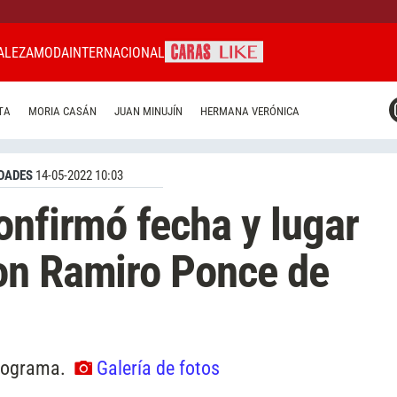
ALEZA
MODA
INTERNACIONAL
CARAS MIAMI
TA
MORIA CASÁN
JUAN MINUJÍN
HERMANA VERÓNICA
CARAS BRASIL
CARAS URUGUAY
DADES
14-05-2022 10:03
onfirmó fecha y lugar
on Ramiro Ponce de
programa.
Galería de fotos