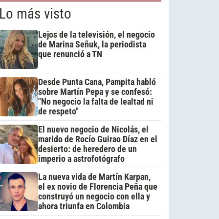
Lo más visto
Lejos de la televisión, el negocio
de Marina Señuk, la periodista
que renunció a TN
Desde Punta Cana, Pampita habló
sobre Martín Pepa y se confesó:
"No negocio la falta de lealtad ni
de respeto"
El nuevo negocio de Nicolás, el
marido de Rocío Guirao Díaz en el
desierto: de heredero de un
imperio a astrofotógrafo
La nueva vida de Martín Karpan,
el ex novio de Florencia Peña que
construyó un negocio con ella y
ahora triunfa en Colombia