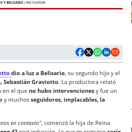
O Y BELISARIO
| INSTAGRAM
etto
dio a luz a Belisario
, su segundo hijo y el
, Sebastián Graviotto
. La productora relató
 en el que
no hubo intervenciones
y fue un
o
y muchos
seguidores, implacables, la
nos en contexto"
, comenzó la hija de Reina
mana 42
post inducción. Lo que en principio
sería