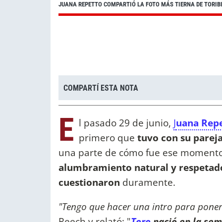
JUANA REPETTO COMPARTIÓ LA FOTO MÁS TIERNA DE TORIBI
COMPARTÍ ESTA NOTA
E
l pasado 29 de junio,
J
uana Rep
primero que
tuvo con su pareja
una parte de cómo fue ese momento
alumbramiento natural y respetad
cuestionaron
duramente.
"Tengo que hacer una intro para poner
Reech y relató: "
Toro
nació en la se