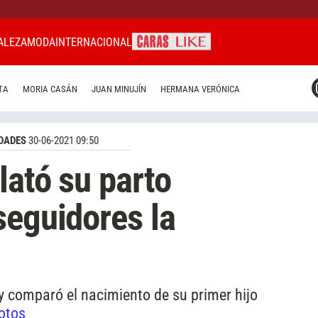
ALEZA
MODA
INTERNACIONAL
CARAS MIAMI
TA
MORIA CASÁN
JUAN MINUJÍN
HERMANA VERÓNICA
CARAS BRASIL
CARAS URUGUAY
DADES
30-06-2021 09:50
lató su parto
seguidores la
y comparó el nacimiento de su primer hijo
fotos