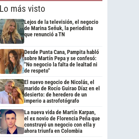
Lo más visto
Lejos de la televisión, el negocio
de Marina Señuk, la periodista
que renunció a TN
Desde Punta Cana, Pampita habló
sobre Martín Pepa y se confesó:
"No negocio la falta de lealtad ni
de respeto"
El nuevo negocio de Nicolás, el
marido de Rocío Guirao Díaz en el
desierto: de heredero de un
imperio a astrofotógrafo
La nueva vida de Martín Karpan,
el ex novio de Florencia Peña que
construyó un negocio con ella y
ahora triunfa en Colombia