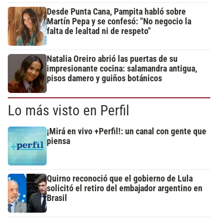
Desde Punta Cana, Pampita habló sobre
Martín Pepa y se confesó: "No negocio la
falta de lealtad ni de respeto"
Natalia Oreiro abrió las puertas de su
impresionante cocina: salamandra antigua,
pisos damero y guiños botánicos
Lo más visto en Perfil
¡Mirá en vivo +Perfil!: un canal con gente que
piensa
Quirno reconoció que el gobierno de Lula
solicitó el retiro del embajador argentino en
Brasil