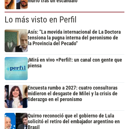
murió tras un escándalo
Lo más visto en Perfil
Asís: "La movida internacional de La Doctora
tensiona la pugna interna del peronismo de
la Provincia del Pecado"
¡Mirá en vivo +Perfil!: un canal con gente que
piensa
Encuesta rumbo a 2027: cuatro consultoras
midieron el desgaste de Milei y la crisis de
liderazgo en el peronismo
Quirno reconoció que el gobierno de Lula
solicitó el retiro del embajador argentino en
Brasil