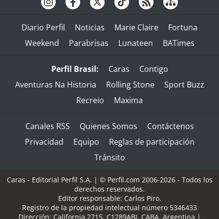
Diario Perfil
Noticias
Marie Claire
Fortuna
Weekend
Parabrisas
Lunateen
BATimes
Perfil Brasil:
Caras
Contigo
Aventuras Na Historia
Rolling Stone
Sport Buzz
Recreio
Maxima
Canales RSS
Quienes Somos
Contáctenos
Privacidad
Equipo
Reglas de participación
Tránsito
Caras - Editorial Perfil S.A.
| © Perfil.com 2006-2026 - Todos los
derechos reservados.
Editor responsable: Carlos Piro.
Registro de la propiedad intelectual número 5346433
Dirección:
California 2715
,
C1289ABI
,
CABA, Argentina
|