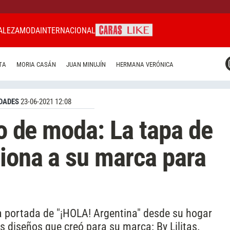
ALEZA
MODA
INTERNACIONAL
CARAS MIAMI
TA
MORIA CASÁN
JUAN MINUJÍN
HERMANA VERÓNICA
CARAS BRASIL
CARAS URUGUAY
DADES
23-06-2021 12:08
no de moda: La tapa de
ciona a su marca para
a portada de "¡HOLA! Argentina" desde su hogar
os diseños que creó para su marca: By Lilitas.