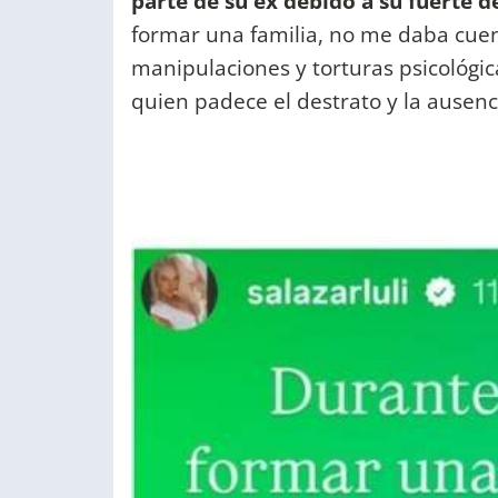
parte de su ex debido a su fuerte 
formar una familia, no me daba cuent
manipulaciones y torturas psicológi
quien padece el destrato y la ausenc