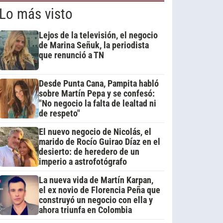
Lo más visto
Lejos de la televisión, el negocio
de Marina Señuk, la periodista
que renunció a TN
Desde Punta Cana, Pampita habló
sobre Martín Pepa y se confesó:
"No negocio la falta de lealtad ni
de respeto"
El nuevo negocio de Nicolás, el
marido de Rocío Guirao Díaz en el
desierto: de heredero de un
imperio a astrofotógrafo
La nueva vida de Martín Karpan,
el ex novio de Florencia Peña que
construyó un negocio con ella y
ahora triunfa en Colombia