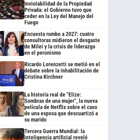
Inviolabilidad de la Propiedad
Privada: el Gobierno tuvo que
ceder en la Ley del Manejo del
Fuego
Encuesta rumbo a 2027: cuatro
consultoras midieron el desgaste
de Milei y la crisis de liderazgo
en el peronismo
Ricardo Lorenzetti se metió en el
debate sobre la inhabilitación de
Cristina Kirchner
La historia real de "Elize:
Sombras de una mujer", la nueva
película de Netflix sobre el caso
de una esposa que descuartizó a
su marido
Tercera Guerra Mundial: la
inteligencia artificial reveló