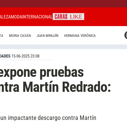
ALEZA
MODA
INTERNACIONAL
CARAS MIAMI
TA
MORIA CASÁN
JUAN MINUJÍN
HERMANA VERÓNICA
CARAS BRASIL
CARAS URUGUAY
DADES
15-06-2025 23:08
 expone pruebas
tra Martín Redrado:
zó un impactante descargo contra Martín