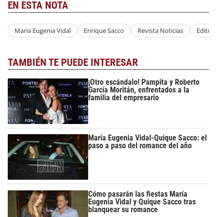
EN ESTA NOTA
Maria Eugenia Vidal
Enrique Sacco
Revista Noticias
Editoria
TAMBIÉN TE PUEDE INTERESAR
¡Otro escándalo! Pampita y Roberto
García Moritán, enfrentados a la
familia del empresario
Maria Eugenia Vidal-Quique Sacco: el
paso a paso del romance del año
Cómo pasarán las fiestas María
Eugenia Vidal y Quique Sacco tras
blanquear su romance