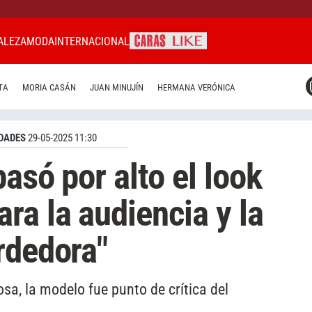
ALEZA
MODA
INTERNACIONAL
CARAS MIAMI
TA
MORIA CASÁN
JUAN MINUJÍN
HERMANA VERÓNICA
CARAS BRASIL
CARAS URUGUAY
DADES
29-05-2025 11:30
asó por alto el look
ra la audiencia y la
rdedora"
sa, la modelo fue punto de crítica del