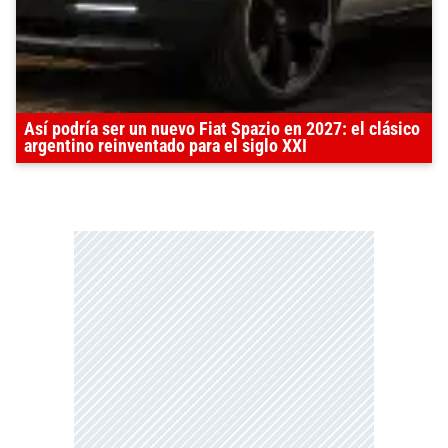
Así podría ser un nuevo Fiat Spazio en 2027: el clásico
argentino reinventado para el siglo XXI