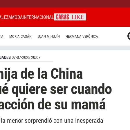
ALEZA
MODA
INTERNACIONAL
CARAS MIAMI
TA
MORIA CASÁN
JUAN MINUJÍN
HERMANA VERÓNICA
CARAS BRASIL
CARAS URUGUAY
DADES
07-07-2025 20:07
hija de la China
ué quiere ser cuando
eacción de su mamá
, la menor sorprendió con una inesperada