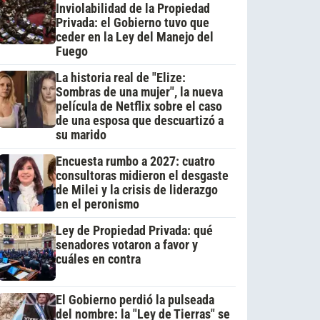
Inviolabilidad de la Propiedad
Privada: el Gobierno tuvo que
ceder en la Ley del Manejo del
Fuego
La historia real de "Elize:
Sombras de una mujer", la nueva
película de Netflix sobre el caso
de una esposa que descuartizó a
su marido
Encuesta rumbo a 2027: cuatro
consultoras midieron el desgaste
de Milei y la crisis de liderazgo
en el peronismo
Ley de Propiedad Privada: qué
senadores votaron a favor y
cuáles en contra
El Gobierno perdió la pulseada
del nombre: la "Ley de Tierras" se