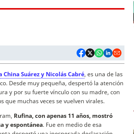
la China Suárez y Nicolás Cabré
, es una de las
ico. Desde muy pequeña, despertó la atención
ura y por su fuerte vínculo con su madre, con
 que muchas veces se vuelven virales.
gram,
Rufina, con apenas 11 años, mostró
sa y espontánea
. Fue en medio de esa
unta despertó una inesperada declaración