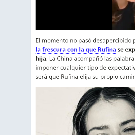
El momento no pasó desapercibido pa
la frescura con la que Rufina
se exp
hija
. La China acompañó las palabras
imponer cualquier tipo de expectati
será que Rufina elija su propio cami