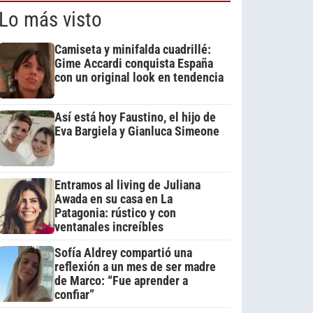
Lo más visto
Camiseta y minifalda cuadrillé:
Gime Accardi conquista España
con un original look en tendencia
Así está hoy Faustino, el hijo de
Eva Bargiela y Gianluca Simeone
Entramos al living de Juliana
Awada en su casa en La
Patagonia: rústico y con
ventanales increíbles
Sofía Aldrey compartió una
reflexión a un mes de ser madre
de Marco: “Fue aprender a
confiar”