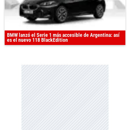
BMW lanzó el Serie 1 más accesible de Argentina: así
es el nuevo 118 BlackEdition