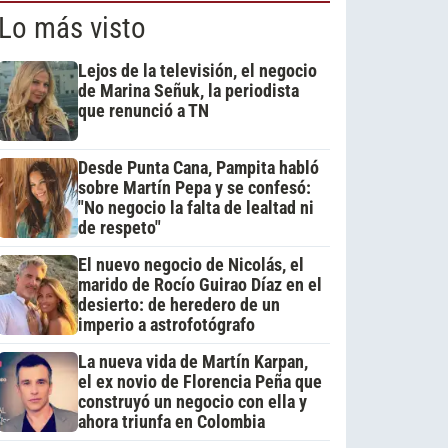
Lo más visto
Lejos de la televisión, el negocio
de Marina Señuk, la periodista
que renunció a TN
Desde Punta Cana, Pampita habló
sobre Martín Pepa y se confesó:
"No negocio la falta de lealtad ni
de respeto"
El nuevo negocio de Nicolás, el
marido de Rocío Guirao Díaz en el
desierto: de heredero de un
imperio a astrofotógrafo
La nueva vida de Martín Karpan,
el ex novio de Florencia Peña que
construyó un negocio con ella y
ahora triunfa en Colombia