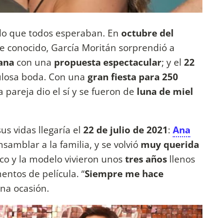
 lo que todos esperaban. En
octubre del
e conocido, García Moritán sorprendió a
Cana
con una
propuesta espectacular
; y el
22
bulosa boda. Con una
gran fiesta para 250
la pareja dio el sí y se fueron de
luna de miel
s vidas llegaría el
22 de julio de 2021
:
Ana
samblar a la familia, y se volvió
muy
querida
tico y la modelo vivieron unos
tres años
llenos
ntos de película. “
Siempre me hace
una ocasión.