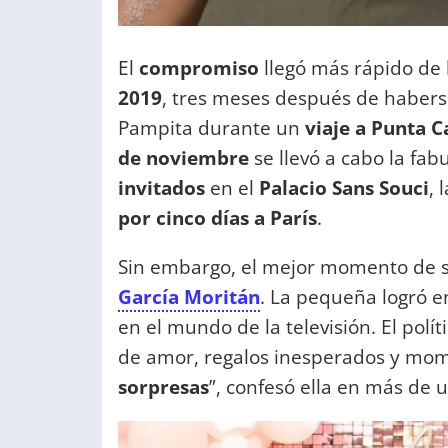
El
compromiso
llegó más rápido de
2019
, tres meses después de habers
Pampita durante un
viaje a Punta 
de noviembre
se llevó a cabo la fa
invitados
en el
Palacio Sans Souci
, 
por cinco días a París
.
Sin embargo, el mejor momento de su
García Moritán
. La pequeña logró en
en el mundo de la televisión. El polí
de amor, regalos inesperados y mome
sorpresas
”, confesó ella en más de 