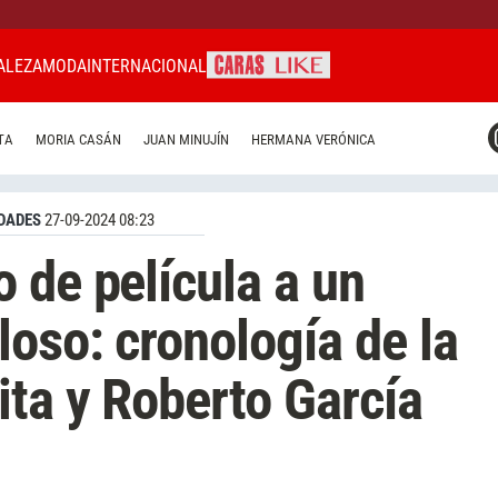
ALEZA
MODA
INTERNACIONAL
CARAS MIAMI
TA
MORIA CASÁN
JUAN MINUJÍN
HERMANA VERÓNICA
CARAS BRASIL
CARAS URUGUAY
DADES
27-09-2024 08:23
 de película a un
loso: cronología de la
ita y Roberto García