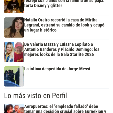
festejó sus 5 años con la familia de su papá:
torta Disney y glitter
Natalia Oreiro recorrió la casa de Mirtha
Legrand, estrenó su cambio de look y ocupó
un lugar histórico
De Valeria Mazza y Luisana Lopilato a
Antonio Banderas y Plácido Domingo: los
mejores looks de la Gala Starlite 2026
La íntima despedida de Jorge Messi
Lo más visto en Perfil
Aeropuertos: el "empleado fallado" debe
tomar una decisión crucial sobre Eurnekian y