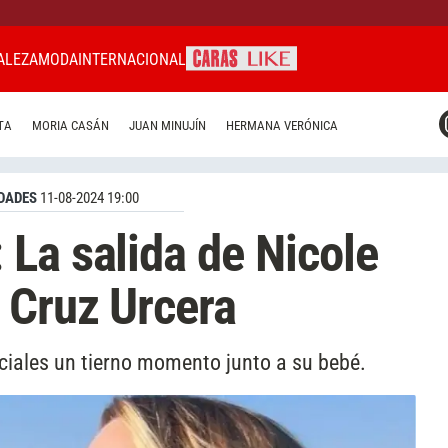
ALEZA
MODA
INTERNACIONAL
CARAS MIAMI
TA
MORIA CASÁN
JUAN MINUJÍN
HERMANA VERÓNICA
CARAS BRASIL
CARAS URUGUAY
DADES
11-08-2024 19:00
La salida de Nicole
 Cruz Urcera
iales un tierno momento junto a su bebé.