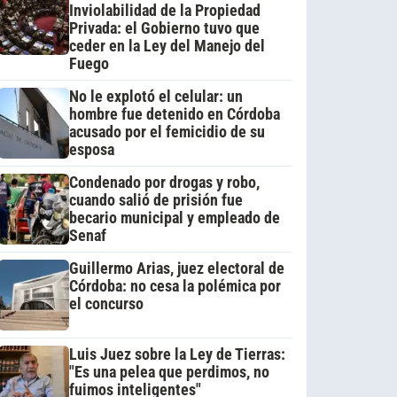
Inviolabilidad de la Propiedad
Privada: el Gobierno tuvo que
ceder en la Ley del Manejo del
Fuego
No le explotó el celular: un
hombre fue detenido en Córdoba
acusado por el femicidio de su
esposa
Condenado por drogas y robo,
cuando salió de prisión fue
becario municipal y empleado de
Senaf
Guillermo Arias, juez electoral de
Córdoba: no cesa la polémica por
el concurso
Luis Juez sobre la Ley de Tierras:
"Es una pelea que perdimos, no
fuimos inteligentes"