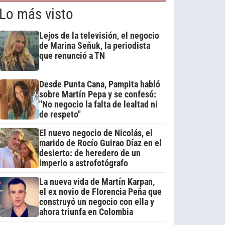
Lo más visto
Lejos de la televisión, el negocio
de Marina Señuk, la periodista
que renunció a TN
Desde Punta Cana, Pampita habló
sobre Martín Pepa y se confesó:
"No negocio la falta de lealtad ni
de respeto"
El nuevo negocio de Nicolás, el
marido de Rocío Guirao Díaz en el
desierto: de heredero de un
imperio a astrofotógrafo
La nueva vida de Martín Karpan,
el ex novio de Florencia Peña que
construyó un negocio con ella y
ahora triunfa en Colombia