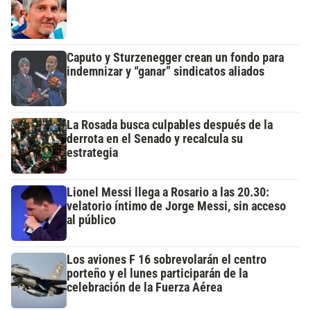
Caputo y Sturzenegger crean un fondo para
indemnizar y “ganar” sindicatos aliados
La Rosada busca culpables después de la
derrota en el Senado y recalcula su
estrategia
Lionel Messi llega a Rosario a las 20.30:
velatorio íntimo de Jorge Messi, sin acceso
al público
Los aviones F 16 sobrevolarán el centro
porteño y el lunes participarán de la
celebración de la Fuerza Aérea