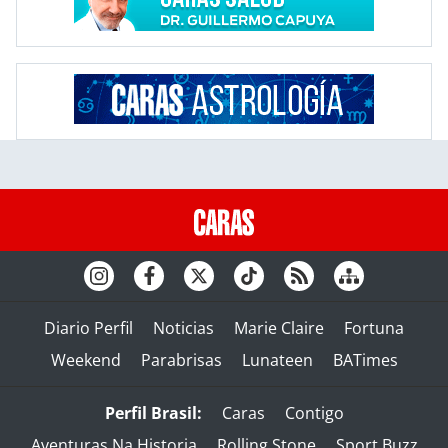
Diario Perfil
Noticias
Marie Claire
Fortuna
Weekend
Parabrisas
Lunateen
BATimes
Perfil Brasil:
Caras
Contigo
Aventuras Na Historia
Rolling Stone
Sport Buzz