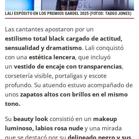
LALI ESPÓSITO EN LOS PREMIOS GARDEL 2025 (FOTOS: TADEO JONES)
Las cantantes apostaron por un
estilismo total black cargado de actitud,
sensualidad y dramatismo
. Lali conquistó
con una
estética lencera
, que incluyó
un
vestido de encaje con transparencias
,
corsetería visible, portaligas y escote
profundo. Su atuendo estuvo acompañado de
unos
zapatos altos con brillos en el mismo
tono.
Su
beauty look
consistió en un
makeup
luminoso, labios rosa nude
y una mirada
que se destacó por su
delineado negro y sus