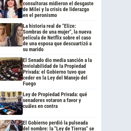
consultoras midieron el desgaste
de Milei y la crisis de liderazgo
en el peronismo
La historia real de "Elize:
Sombras de una mujer", la nueva
película de Netflix sobre el caso
de una esposa que descuartizó a
su marido
El Senado dio media sanción a la
Inviolabilidad de la Propiedad
Privada: el Gobierno tuvo que
ceder en la Ley del Manejo del
Fuego
Ley de Propiedad Privada: qué
senadores votaron a favor y
cuáles en contra
El Gobierno perdió la pulseada
del nombre: la "Ley de Tierras" se