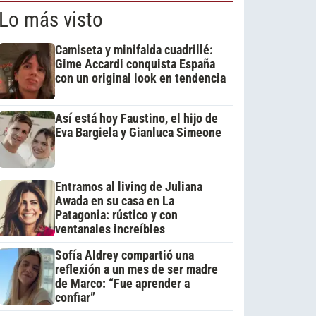
Lo más visto
Camiseta y minifalda cuadrillé:
Gime Accardi conquista España
con un original look en tendencia
Así está hoy Faustino, el hijo de
Eva Bargiela y Gianluca Simeone
Entramos al living de Juliana
Awada en su casa en La
Patagonia: rústico y con
ventanales increíbles
Sofía Aldrey compartió una
reflexión a un mes de ser madre
de Marco: “Fue aprender a
confiar”