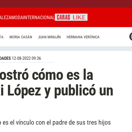
ALEZA
MODA
INTERNACIONAL
CARAS MIAMI
TA
MORIA CASÁN
JUAN MINUJÍN
HERMANA VERÓNICA
CARAS BRASIL
CARAS URUGUAY
DADES
12-08-2022 09:36
stró cómo es la
i López y publicó un
es el vínculo con el padre de sus tres hijos