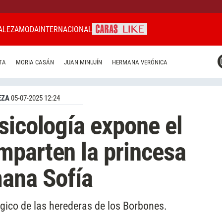
ALEZA
MODA
INTERNACIONAL
CARAS MIAMI
TA
MORIA CASÁN
JUAN MINUJÍN
HERMANA VERÓNICA
CARAS BRASIL
CARAS URUGUAY
EZA
05-07-2025 12:24
sicología expone el
mparten la princesa
mana Sofía
ógico de las herederas de los Borbones.