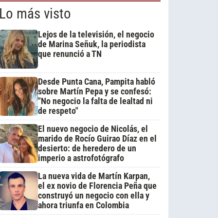
Lo más visto
Lejos de la televisión, el negocio
de Marina Señuk, la periodista
que renunció a TN
Desde Punta Cana, Pampita habló
sobre Martín Pepa y se confesó:
"No negocio la falta de lealtad ni
de respeto"
El nuevo negocio de Nicolás, el
marido de Rocío Guirao Díaz en el
desierto: de heredero de un
imperio a astrofotógrafo
La nueva vida de Martín Karpan,
el ex novio de Florencia Peña que
construyó un negocio con ella y
ahora triunfa en Colombia