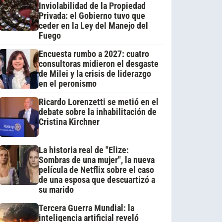
Inviolabilidad de la Propiedad
Privada: el Gobierno tuvo que
ceder en la Ley del Manejo del
Fuego
Encuesta rumbo a 2027: cuatro
consultoras midieron el desgaste
de Milei y la crisis de liderazgo
en el peronismo
Ricardo Lorenzetti se metió en el
debate sobre la inhabilitación de
Cristina Kirchner
La historia real de "Elize:
Sombras de una mujer", la nueva
película de Netflix sobre el caso
de una esposa que descuartizó a
su marido
Tercera Guerra Mundial: la
inteligencia artificial reveló