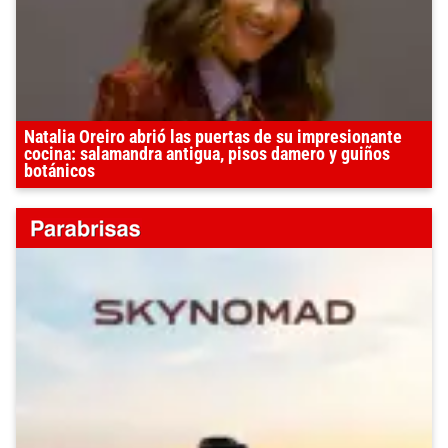
Natalia Oreiro abrió las puertas de su impresionante
cocina: salamandra antigua, pisos damero y guiños
botánicos