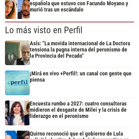
española que estuvo con Facundo Moyano y
murió tras un escándalo
Lo más visto en Perfil
Asís: "La movida internacional de La Doctora
tensiona la pugna interna del peronismo de
la Provincia del Pecado"
¡Mirá en vivo +Perfil!: un canal con gente que
piensa
Encuesta rumbo a 2027: cuatro consultoras
midieron el desgaste de Milei y la crisis de
liderazgo en el peronismo
Quirno reconoció que el gobierno de Lula