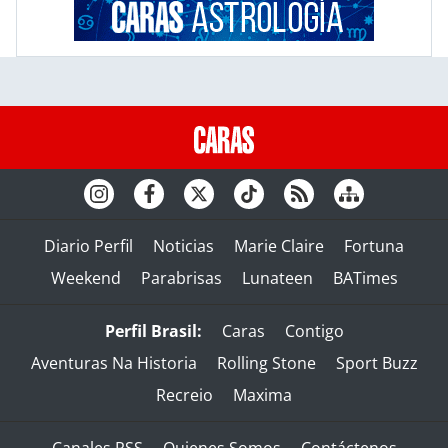
Diario Perfil
Noticias
Marie Claire
Fortuna
Weekend
Parabrisas
Lunateen
BATimes
Perfil Brasil:
Caras
Contigo
Aventuras Na Historia
Rolling Stone
Sport Buzz
Recreio
Maxima
Canales RSS
Quienes Somos
Contáctenos