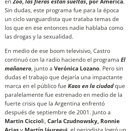
en
Zoo
,
las fieras están sueltas
, por América
.
Sin dudas, este programa fue para la época
un ciclo vanguardista que trataba temas de
los que en ese entonces nadie hablaba como
las drogas y la sexualidad.
En medio de ese boom televisivo, Castro
continuó con la radio haciendo el programa
El
mañanero
, junto a
Verónica Lozano
. Pero sin
dudas el trabajo que dejaría una impactante
marca en el público fue
Kaos en la ciudad
que
paralelamente fue estrenado en medio de la
fuerte crisis que la Argentina enfrentó
después de septiembre de 2001. Junto a
Martin Cicciol
i,
Carla Czudnowsky, Ronnie
Arias
y
Martín Jáuregui
, el periodista logró un