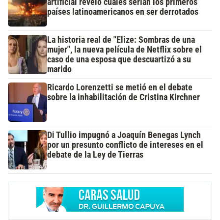
artificial reveló cuáles serían los primeros
países latinoamericanos en ser derrotados
La historia real de "Elize: Sombras de una
mujer", la nueva película de Netflix sobre el
caso de una esposa que descuartizó a su
marido
Ricardo Lorenzetti se metió en el debate
sobre la inhabilitación de Cristina Kirchner
Di Tullio impugnó a Joaquín Benegas Lynch
por un presunto conflicto de intereses en el
debate de la Ley de Tierras