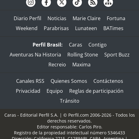
Diario Perfil
Noticias
Marie Claire
Fortuna
Weekend
Parabrisas
Lunateen
BATimes
Perfil Brasil:
Caras
Contigo
Aventuras Na Historia
Rolling Stone
Sport Buzz
Recreio
Maxima
Canales RSS
Quienes Somos
Contáctenos
Privacidad
Equipo
Reglas de participación
Tránsito
Caras - Editorial Perfil S.A.
| © Perfil.com 2006-2026 - Todos los
derechos reservados.
Editor responsable: Carlos Piro.
Registro de la propiedad intelectual número 5346433
Dirección:
California 2715
,
C1289ABI
,
CABA, Argentina
|