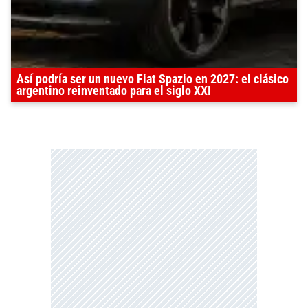
Así podría ser un nuevo Fiat Spazio en 2027: el clásico
argentino reinventado para el siglo XXI