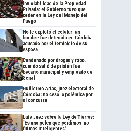
Inviolabilidad de la Propiedad
Privada: el Gobierno tuvo que
ceder en la Ley del Manejo del
Fuego
No le explotó el celular: un
hombre fue detenido en Córdoba
acusado por el femicidio de su
esposa
Condenado por drogas y robo,
cuando salió de prisión fue
becario municipal y empleado de
Senaf
Guillermo Arias, juez electoral de
Córdoba: no cesa la polémica por
el concurso
Luis Juez sobre la Ley de Tierras:
"Es una pelea que perdimos, no
fuimos inteligentes"