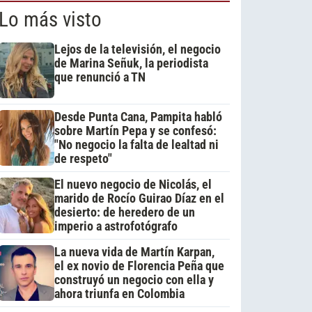
Lo más visto
Lejos de la televisión, el negocio
de Marina Señuk, la periodista
que renunció a TN
Desde Punta Cana, Pampita habló
sobre Martín Pepa y se confesó:
"No negocio la falta de lealtad ni
de respeto"
El nuevo negocio de Nicolás, el
marido de Rocío Guirao Díaz en el
desierto: de heredero de un
imperio a astrofotógrafo
La nueva vida de Martín Karpan,
el ex novio de Florencia Peña que
construyó un negocio con ella y
ahora triunfa en Colombia