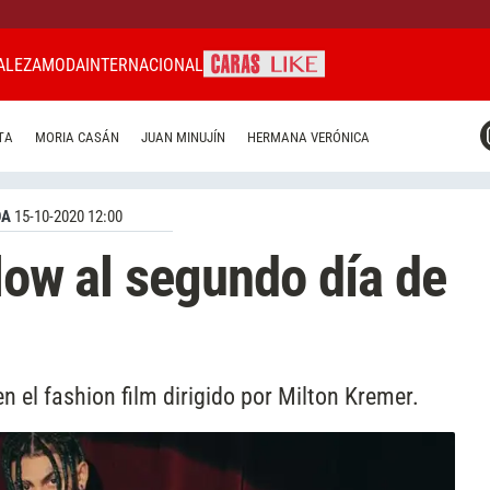
ALEZA
MODA
INTERNACIONAL
CARAS MIAMI
TA
MORIA CASÁN
JUAN MINUJÍN
HERMANA VERÓNICA
CARAS BRASIL
CARAS URUGUAY
DA
15-10-2020 12:00
flow al segundo día de
 en el fashion film dirigido por Milton Kremer.