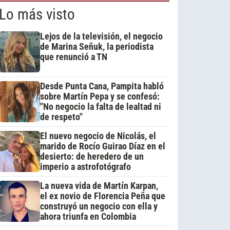
Lo más visto
Lejos de la televisión, el negocio
de Marina Señuk, la periodista
que renunció a TN
Desde Punta Cana, Pampita habló
sobre Martín Pepa y se confesó:
"No negocio la falta de lealtad ni
de respeto"
El nuevo negocio de Nicolás, el
marido de Rocío Guirao Díaz en el
desierto: de heredero de un
imperio a astrofotógrafo
La nueva vida de Martín Karpan,
el ex novio de Florencia Peña que
construyó un negocio con ella y
ahora triunfa en Colombia