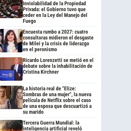
Inviolabilidad de la Propiedad
Privada: el Gobierno tuvo que
ceder en la Ley del Manejo del
Fuego
Encuesta rumbo a 2027: cuatro
consultoras midieron el desgaste
de Milei y la crisis de liderazgo
en el peronismo
Ricardo Lorenzetti se metió en el
debate sobre la inhabilitación de
Cristina Kirchner
La historia real de "Elize:
Sombras de una mujer", la nueva
película de Netflix sobre el caso
de una esposa que descuartizó a
su marido
Tercera Guerra Mundial: la
inteligencia artificial reveló