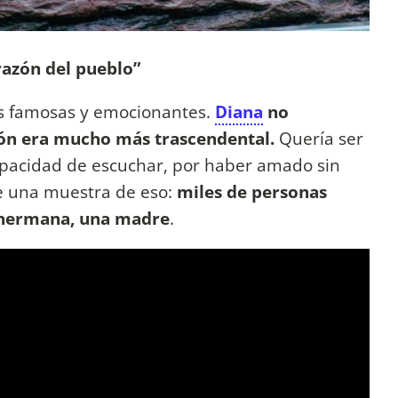
orazón del pueblo”
ás famosas y emocionantes.
Diana
no
ión era mucho más trascendental.
Quería ser
apacidad de escuchar, por haber amado sin
fue una muestra de eso:
miles de personas
 hermana, una madre
.