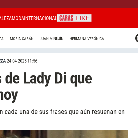
ALEZA
MODA
INTERNACIONAL
CARAS MIAMI
TA
MORIA CASÁN
JUAN MINUJÍN
HERMANA VERÓNICA
CARAS BRASIL
CARAS URUGUAY
EZA
24-04-2025 11:56
 de Lady Di que
hoy
en cada una de sus frases que aún resuenan en