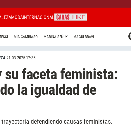
ALEZA
MODA
INTERNACIONAL
CARAS MIAMI
MESSI
MIA CAMBIASO
MARINA SEÑUK
MAGUI BRAVI
CARAS BRASIL
CARAS URUGUAY
EZA
21-03-2025 12:35
su faceta feminista:
o la igualdad de
 trayectoria defendiendo causas feministas.