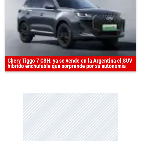
Chery Tiggo 7 CSH: ya se vende en la Argentina el SUV
híbrido enchufable que sorprende por su autonomía