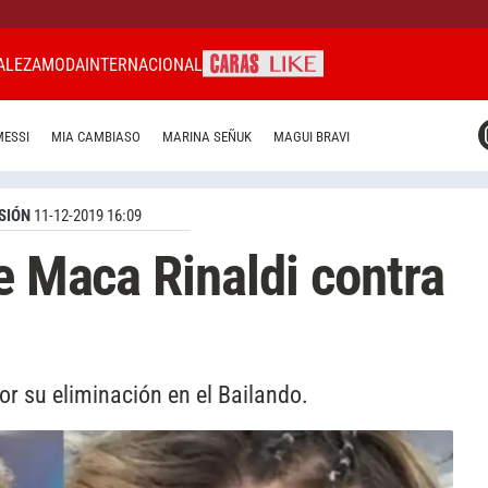
ALEZA
MODA
INTERNACIONAL
CARAS MIAMI
MESSI
MIA CAMBIASO
MARINA SEÑUK
MAGUI BRAVI
CARAS BRASIL
CARAS URUGUAY
SIÓN
11-12-2019 16:09
de Maca Rinaldi contra
r su eliminación en el Bailando.