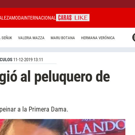
ALEZA
MODA
INTERNACIONAL
CARAS MIAMI
 SEÑUK
VALERIA MAZZA
MARU BOTANA
HERMANA VERÓNICA
CARAS BRASIL
CARAS URUGUAY
CULOS
11-12-2019 13:11
gió al peluquero de
a peinar a la Primera Dama.