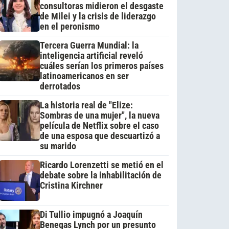
consultoras midieron el desgaste
de Milei y la crisis de liderazgo
en el peronismo
Tercera Guerra Mundial: la
inteligencia artificial reveló
cuáles serían los primeros países
latinoamericanos en ser
derrotados
La historia real de "Elize:
Sombras de una mujer", la nueva
película de Netflix sobre el caso
de una esposa que descuartizó a
su marido
Ricardo Lorenzetti se metió en el
debate sobre la inhabilitación de
Cristina Kirchner
Di Tullio impugnó a Joaquín
Benegas Lynch por un presunto