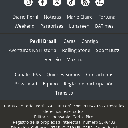
Diario Perfil
Noticias
Marie Claire
Fortuna
Weekend
Parabrisas
Lunateen
BATimes
Perfil Brasil:
Caras
Contigo
Aventuras Na Historia
Rolling Stone
Sport Buzz
Recreio
Maxima
Canales RSS
Quienes Somos
Contáctenos
Privacidad
Equipo
Reglas de participación
Tránsito
Caras - Editorial Perfil S.A.
| © Perfil.com 2006-2026 - Todos los
derechos reservados.
Editor responsable: Carlos Piro.
Registro de la propiedad intelectual número 5346433
Dirección:
California 2715
,
C1289ABI
,
CABA, Argentina
|