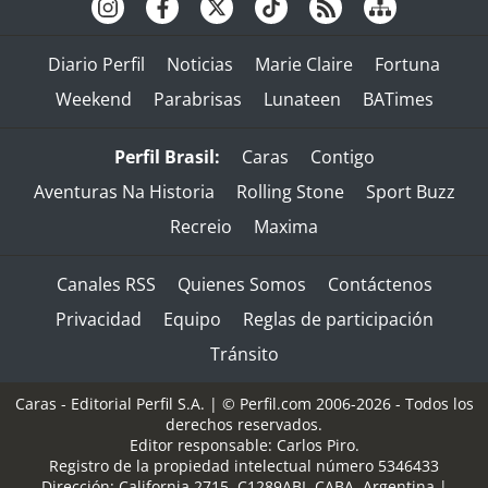
Diario Perfil
Noticias
Marie Claire
Fortuna
Weekend
Parabrisas
Lunateen
BATimes
Perfil Brasil:
Caras
Contigo
Aventuras Na Historia
Rolling Stone
Sport Buzz
Recreio
Maxima
Canales RSS
Quienes Somos
Contáctenos
Privacidad
Equipo
Reglas de participación
Tránsito
Caras - Editorial Perfil S.A.
| © Perfil.com 2006-2026 - Todos los
derechos reservados.
Editor responsable: Carlos Piro.
Registro de la propiedad intelectual número 5346433
Dirección:
California 2715
,
C1289ABI
,
CABA, Argentina
|