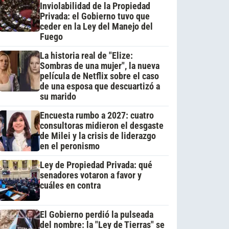
Inviolabilidad de la Propiedad
Privada: el Gobierno tuvo que
ceder en la Ley del Manejo del
Fuego
La historia real de "Elize:
Sombras de una mujer", la nueva
película de Netflix sobre el caso
de una esposa que descuartizó a
su marido
Encuesta rumbo a 2027: cuatro
consultoras midieron el desgaste
de Milei y la crisis de liderazgo
en el peronismo
Ley de Propiedad Privada: qué
senadores votaron a favor y
cuáles en contra
El Gobierno perdió la pulseada
del nombre: la "Ley de Tierras" se