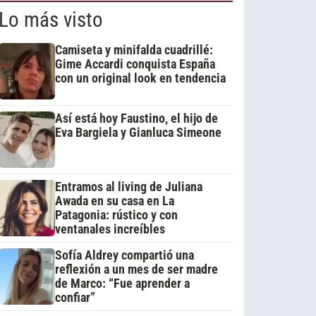
Lo más visto
Camiseta y minifalda cuadrillé:
Gime Accardi conquista España
con un original look en tendencia
Así está hoy Faustino, el hijo de
Eva Bargiela y Gianluca Simeone
Entramos al living de Juliana
Awada en su casa en La
Patagonia: rústico y con
ventanales increíbles
Sofía Aldrey compartió una
reflexión a un mes de ser madre
de Marco: “Fue aprender a
confiar”