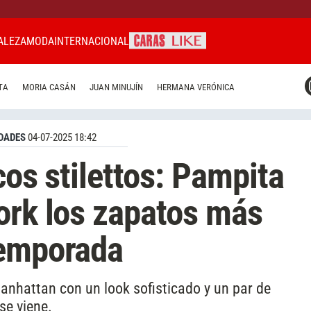
ALEZA
MODA
INTERNACIONAL
CARAS MIAMI
TA
MORIA CASÁN
JUAN MINUJÍN
HERMANA VERÓNICA
CARAS BRASIL
CARAS URUGUAY
DADES
04-07-2025 18:42
cos stilettos: Pampita
ork los zapatos más
temporada
anhattan con un look sofisticado y un par de
se viene.