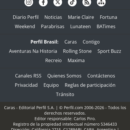
Diario Perfil
Noticias
Marie Claire
Fortuna
Weekend
Parabrisas
Lunateen
BATimes
Perfil Brasil:
Caras
Contigo
Aventuras Na Historia
Rolling Stone
Sport Buzz
Recreio
Maxima
Canales RSS
Quienes Somos
Contáctenos
Privacidad
Equipo
Reglas de participación
Tránsito
Caras - Editorial Perfil S.A.
| © Perfil.com 2006-2026 - Todos los
derechos reservados.
Editor responsable: Carlos Piro.
Registro de la propiedad intelectual número 5346433
Dirección:
California 2715
,
C1289ABI
,
CABA, Argentina
|