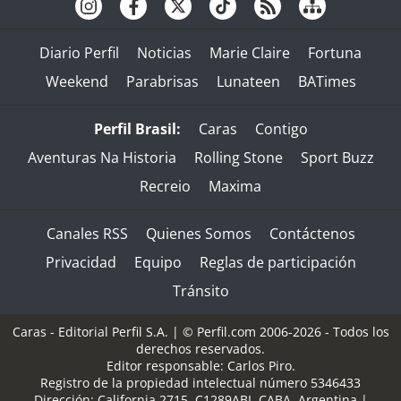
Diario Perfil
Noticias
Marie Claire
Fortuna
Weekend
Parabrisas
Lunateen
BATimes
Perfil Brasil:
Caras
Contigo
Aventuras Na Historia
Rolling Stone
Sport Buzz
Recreio
Maxima
Canales RSS
Quienes Somos
Contáctenos
Privacidad
Equipo
Reglas de participación
Tránsito
Caras - Editorial Perfil S.A.
| © Perfil.com 2006-2026 - Todos los
derechos reservados.
Editor responsable: Carlos Piro.
Registro de la propiedad intelectual número 5346433
Dirección:
California 2715
,
C1289ABI
,
CABA, Argentina
|