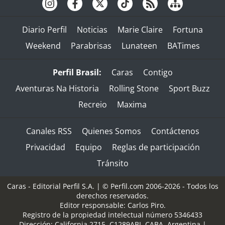
Diario Perfil
Noticias
Marie Claire
Fortuna
Weekend
Parabrisas
Lunateen
BATimes
Perfil Brasil:
Caras
Contigo
Aventuras Na Historia
Rolling Stone
Sport Buzz
Recreio
Maxima
Canales RSS
Quienes Somos
Contáctenos
Privacidad
Equipo
Reglas de participación
Tránsito
Caras - Editorial Perfil S.A.
| © Perfil.com 2006-2026 - Todos los
derechos reservados.
Editor responsable: Carlos Piro.
Registro de la propiedad intelectual número 5346433
Dirección:
California 2715
,
C1289ABI
,
CABA, Argentina
|