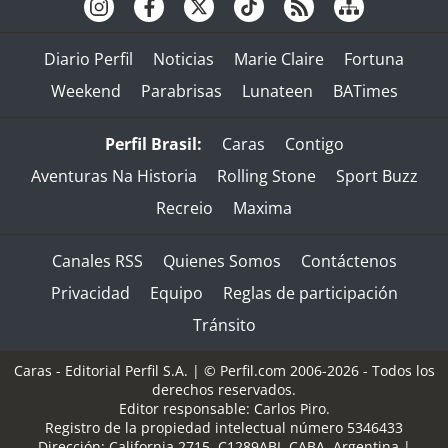
Diario Perfil
Noticias
Marie Claire
Fortuna
Weekend
Parabrisas
Lunateen
BATimes
Perfil Brasil:
Caras
Contigo
Aventuras Na Historia
Rolling Stone
Sport Buzz
Recreio
Maxima
Canales RSS
Quienes Somos
Contáctenos
Privacidad
Equipo
Reglas de participación
Tránsito
Caras - Editorial Perfil S.A.
| © Perfil.com 2006-2026 - Todos los
derechos reservados.
Editor responsable: Carlos Piro.
Registro de la propiedad intelectual número 5346433
Dirección:
California 2715
,
C1289ABI
,
CABA, Argentina
|