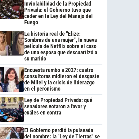
Inviolabilidad de la Propiedad
Privada: el Gobierno tuvo que
ceder en la Ley del Manejo del
Fuego
La historia real de "Elize:
Sombras de una mujer", la nueva
película de Netflix sobre el caso
de una esposa que descuartizó a
su marido
Encuesta rumbo a 2027: cuatro
consultoras midieron el desgaste
de Milei y la crisis de liderazgo
en el peronismo
Ley de Propiedad Privada: qué
senadores votaron a favor y
cuáles en contra
El Gobierno perdió la pulseada
del nombre: la "Ley de Tierras" se