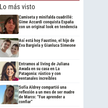
Lo más visto
Camiseta y minifalda cuadrillé:
Gime Accardi conquista España
con un original look en tendencia
Así está hoy Faustino, el hijo de
Eva Bargiela y Gianluca Simeone
Entramos al living de Juliana
Awada en su casa en La
Patagonia: rústico y con
ventanales increíbles
Sofía Aldrey compartió una
reflexión a un mes de ser madre
de Marco: “Fue aprender a
confiar”