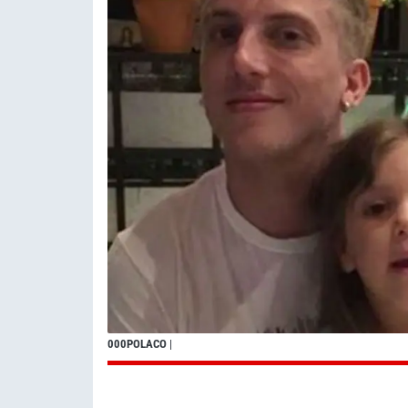
000POLACO
|