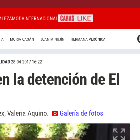
ALEZA
MODA
INTERNACIONAL
CARAS MIAMI
TA
MORIA CASÁN
JUAN MINUJÍN
HERMANA VERÓNICA
CARAS BRASIL
CARAS URUGUAY
IDAD
28-04-2017 16:22
n la detención de El
ex, Valeria Aquino.
Galería de fotos