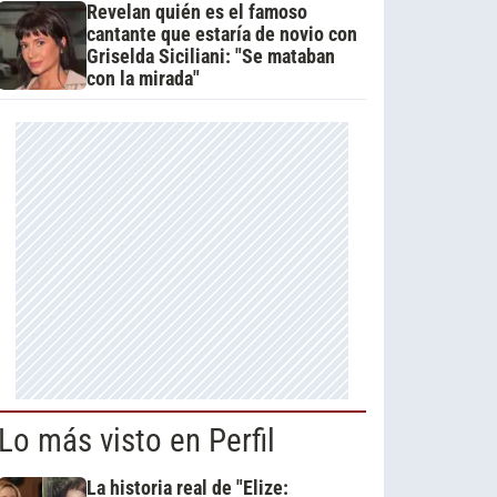
Revelan quién es el famoso
cantante que estaría de novio con
Griselda Siciliani: "Se mataban
con la mirada"
Lo más visto en Perfil
La historia real de "Elize: