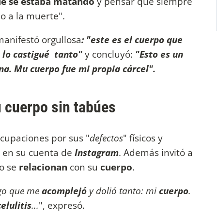
e se estaba matando
y pensar que siempre
o a la muerte".
manifestó orgullosa
: "este es el cuerpo que
. lo castigué tanto"
y concluyó:
"Esto es un
na. Mu cuerpo fue mi propia cárcel".
 cuerpo sin tabúes
cupaciones por sus "
defectos
" físicos y
n
en su cuenta de
Instagram
. Además invitó a
o se
relacionan
con su
cuerpo
.
go que me
acomplejó
y dolió tanto: mi
cuerpo
.
celulitis
...
", expresó.