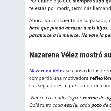
Por último dijo que
siempre supo qu
te estás por morir, terminás llamand
Ahora, ya consciente de su pasado, 
hace qu
e pueda abrazar a mis hijos..
pasaporte a la muerte. No vale la pe
Nazarena Vélez mostró su
Nazarena Vélez
se cansó de las preo
compartió una motivadora
reflexió
sus seguidores a que comenten com
“Nunca creí poder lograr
reírme
de al
Odié tanto cada
estría
, cada
pozo
de