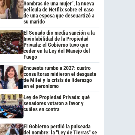
Sombras de una mujer", la nueva
película de Netflix sobre el caso
de una esposa que descuartizó a
su marido
El Senado dio media sanción a la
Inviolabilidad de la Propiedad
Privada: el Gobierno tuvo que
ceder en la Ley del Manejo del
Fuego
Encuesta rumbo a 2027: cuatro
consultoras midieron el desgaste
de Milei y la crisis de liderazgo
en el peronismo
Ley de Propiedad Privada: qué
senadores votaron a favor y
cuáles en contra
El Gobierno perdió la pulseada
del nombre: la "Ley de Tierras" se